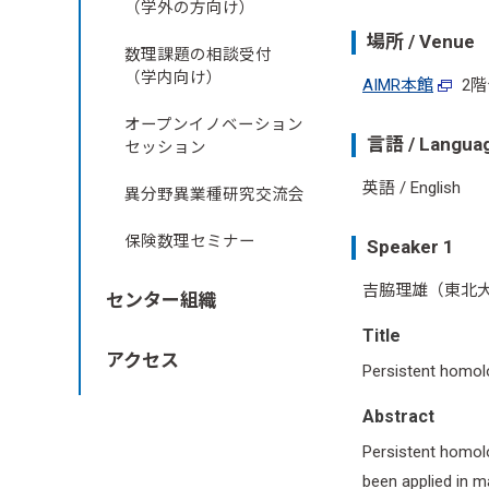
（学外の方向け）
場所 / Venue
数理課題の相談受付
（学内向け）
AIMR本館
2階セ
オープンイノベーション
言語 / Langua
セッション
英語 / English
異分野異業種研究交流会
保険数理セミナー
Speaker 1
吉脇理雄（東北大学MCCS
センター組織
Title
アクセス
Persistent homol
Abstract
Persistent homolo
been applied in m