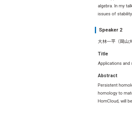
algebra. In my ta
issues of stabilit
Speaker 2
大林一平（岡山大学）/ I
Title
Applications and
Abstract
Persistent homolog
homology to mater
HomCloud, will be